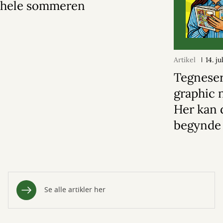
hele sommeren
Artikel
14. j
Tegneser
graphic 
Her kan 
begynde
Se alle artikler her