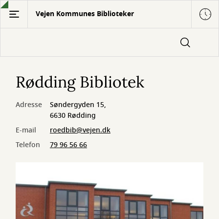
Gå
Vejen Kommunes Biblioteker
til
hovedindhold
Rødding Bibliotek
Adresse
Søndergyden 15,
6630 Rødding
E-mail
roedbib@vejen.dk
Telefon
79 96 56 66