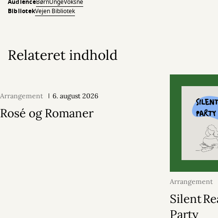
Audience
Børn
Unge
Voksne
Bibliotek
Vejen Bibliotek
Relateret indhold
Arrangement
6. august 2026
Rosé og Romaner
Arrangement
2026
Silent R
Party