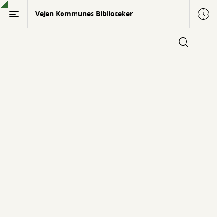
Gå
Vejen Kommunes Biblioteker
til
hovedindhold