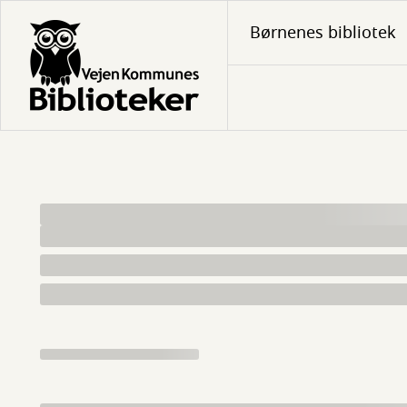
Gå
Børnenes bibliotek
til
hovedindhold