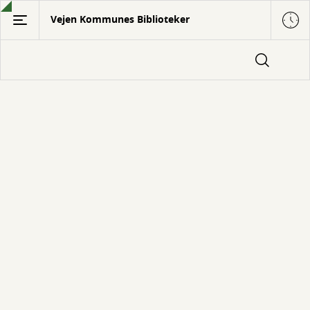
Gå
Vejen Kommunes Biblioteker
til
hovedindhold