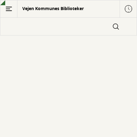
Gå
Vejen Kommunes Biblioteker
til
hovedindhold