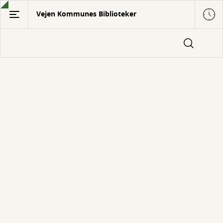
Gå
Vejen Kommunes Biblioteker
til
hovedindhold