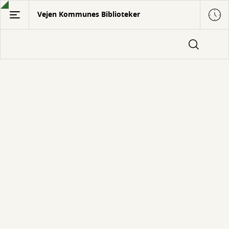
Gå
Vejen Kommunes Biblioteker
til
hovedindhold