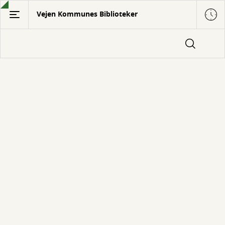
Gå
Vejen Kommunes Biblioteker
til
hovedindhold