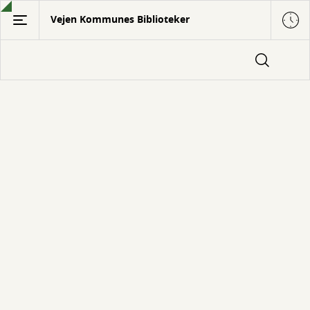
Gå
Vejen Kommunes Biblioteker
til
hovedindhold