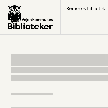
Gå
Børnenes bibliotek
til
hovedindhold