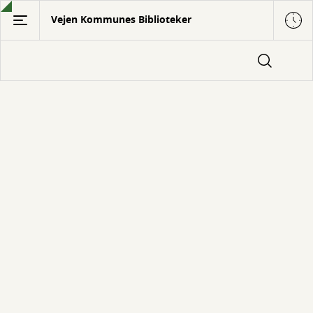
Gå
Vejen Kommunes Biblioteker
til
hovedindhold