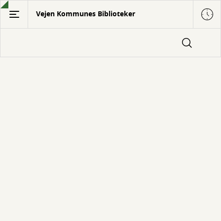
Gå
Vejen Kommunes Biblioteker
til
hovedindhold