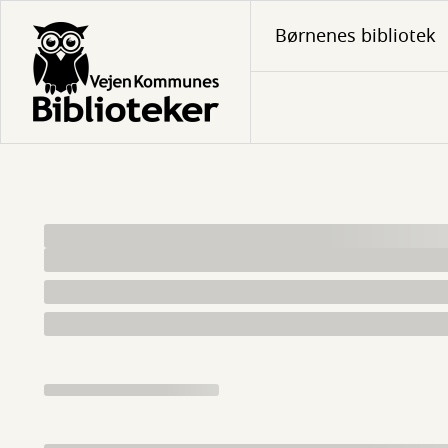
Gå
Børnenes bibliotek
til
hovedindhold