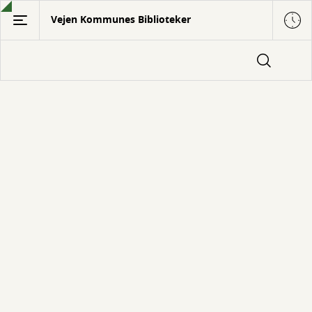
Gå
Vejen Kommunes Biblioteker
til
hovedindhold