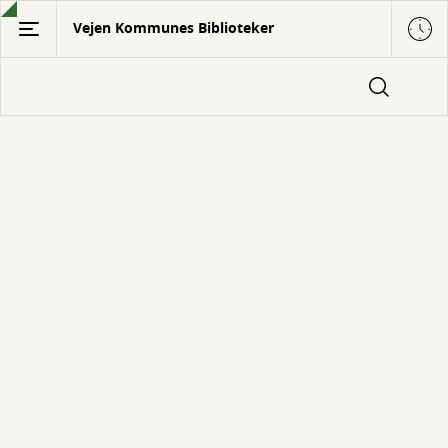
Gå
Vejen Kommunes Biblioteker
til
hovedindhold