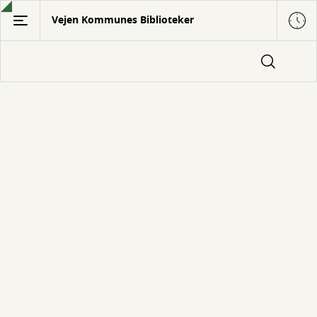
Gå
Vejen Kommunes Biblioteker
til
hovedindhold