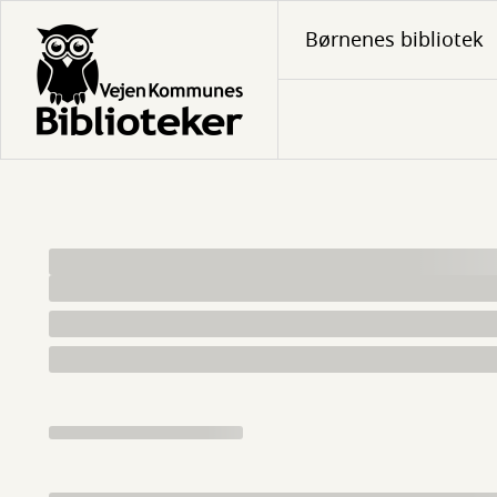
Gå
Børnenes bibliotek
til
hovedindhold