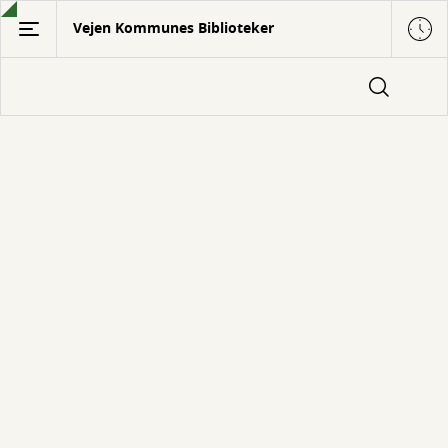
Gå
Vejen Kommunes Biblioteker
til
hovedindhold