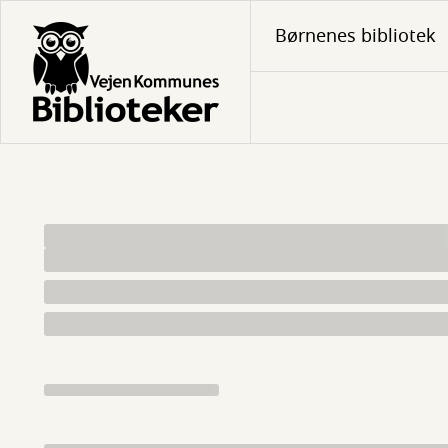
Gå
Børnenes bibliotek
til
hovedindhold