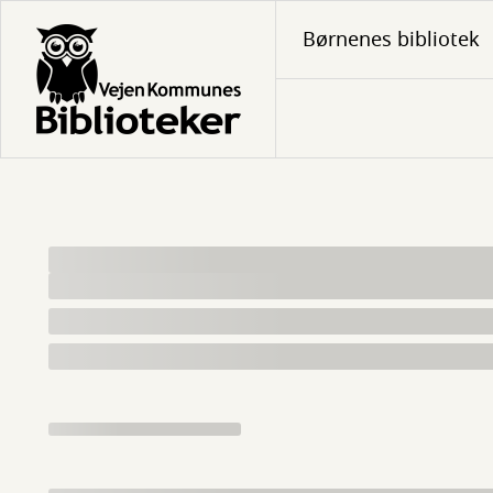
Gå
Børnenes bibliotek
til
hovedindhold