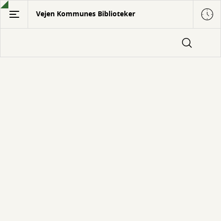
Gå
Vejen Kommunes Biblioteker
til
hovedindhold