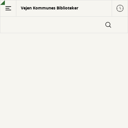
Gå
Vejen Kommunes Biblioteker
til
hovedindhold