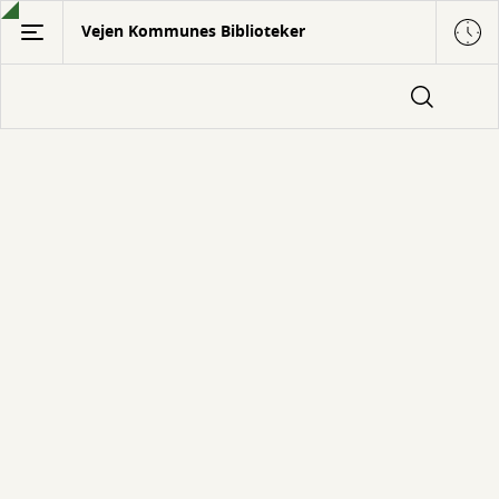
Gå
Vejen Kommunes Biblioteker
til
hovedindhold