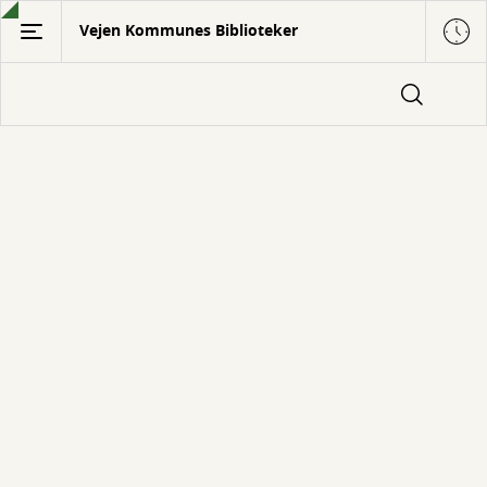
Gå
Vejen Kommunes Biblioteker
til
hovedindhold