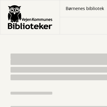
Gå
Børnenes bibliotek
til
hovedindhold