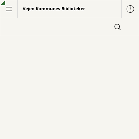
Gå
Vejen Kommunes Biblioteker
til
hovedindhold