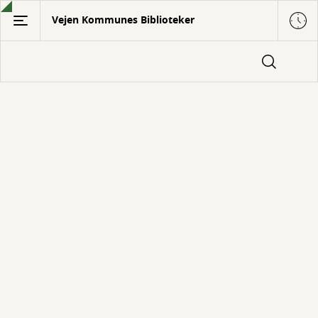
Gå
Vejen Kommunes Biblioteker
til
hovedindhold