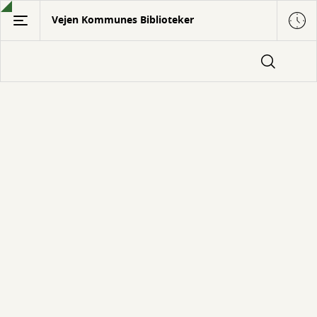
Gå
Vejen Kommunes Biblioteker
til
hovedindhold