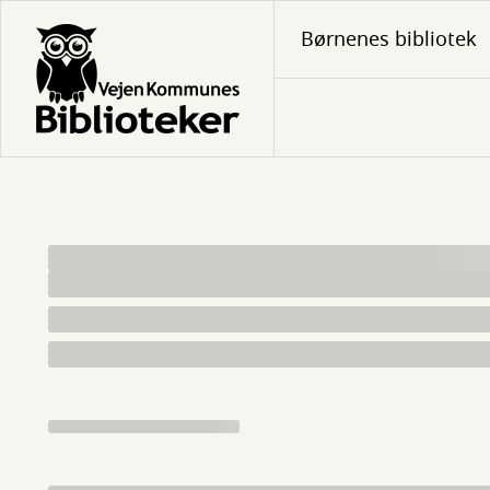
Gå
Børnenes bibliotek
til
hovedindhold