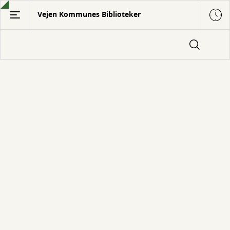
Gå
Vejen Kommunes Biblioteker
til
hovedindhold