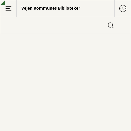
Gå
Vejen Kommunes Biblioteker
til
hovedindhold