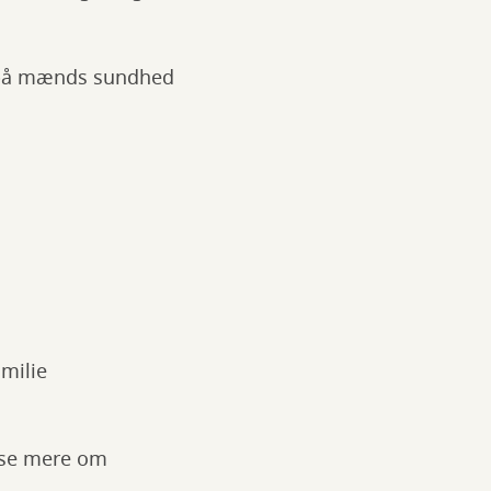
s på mænds sundhed
milie
æse mere om