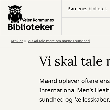
Gå
Børnenes bibliotek
til
hovedindhold
Artikler
Vi skal tale mere om mænds sundhed
Vi skal ta
Mænd oplever oftere ens
International Men’s Heal
sundhed og fællesskaber