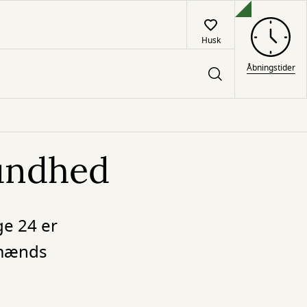
Husk
Åbningstider
sundhed
e 24 er
 mænds