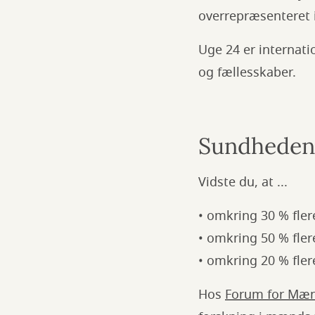
overrepræsenteret i
Uge 24 er internat
og fællesskaber.
Sundheden
Vidste du, at ...
• omkring 30 % fle
• omkring 50 % fle
• omkring 20 % fler
Hos
Forum for Mæ