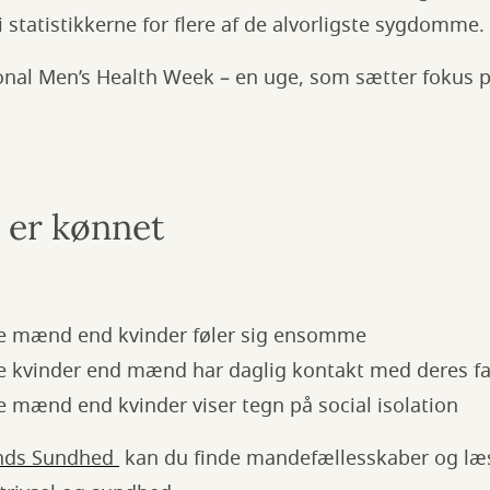
 statistikkerne for flere af de alvorligste sygdomme.
ional Men’s Health Week – en uge, som sætter foku
 er kønnet
re mænd end kvinder føler sig ensomme
re kvinder end mænd har daglig kontakt med deres fa
e mænd end kvinder viser tegn på social isolation
nds Sundhed
kan du finde mandefællesskaber og l