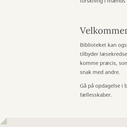
forskning i mænds 
Velkommen 
Biblioteket kan ogs
tilbyder læsekredse
komme præcis, som m
snak med andre.
Gå på opdagelse i 
fællesskaber.