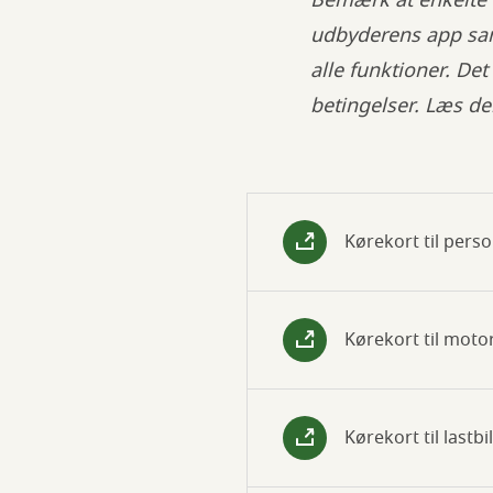
Bemærk at enkelte d
udbyderens app samt
alle funktioner. De
betingelser. Læs der
Kørekort til perso
Kørekort til moto
Kørekort til lastbil