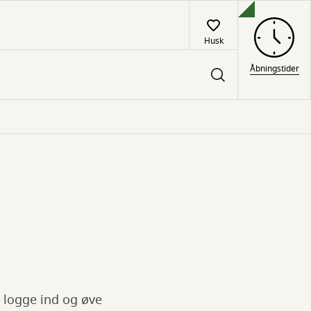
Husk
Åbningstider
t logge ind og øve