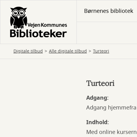
Gå
Børnenes bibliotek
til
hovedindhold
Digitale tilbud
Alle digitale tilbud
Turteori
Turteori
Turteori
Adgang:
Adgang hjemmefra
Indhold:
Med online kurserne