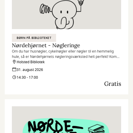
BØRN PÅ BIBLIOTEKET
Nørdehjørnet - Nøgleringe
Om du har husnøgler, cykelnøgler eller nøgler til en hemmelig
hule, så er Nørdehjørnets nøgleringsværksted helt perfekt! Kom
og lav en unik nøglering – til dig selv eller én du holder af.
Holsted Bibliotek
31. august 2026
Nørdehjørnet er vores tilbud til dig, der elsker at udfordre din
14:30 - 17:00
kreativitet og nysgerrighed. Vi kombinerer nye og genbrugte
Gratis
materialer med vores egne idéer og skaber skøre, vilde og
smukke kreationer. I Nørdehjørnet er vores mission at lade både
børn og voksnes skaberglæde få frit spil.
”Kreativitet er intelligens, der har det sjovt” Albert Einstein