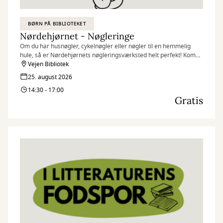
BØRN PÅ BIBLIOTEKET
Nørdehjørnet - Nøgleringe
Om du har husnøgler, cykelnøgler eller nøgler til en hemmelig
hule, så er Nørdehjørnets nøgleringsværksted helt perfekt! Kom
og lav en unik nøglering – til dig selv eller én du holder af.
Vejen Bibliotek
25. august 2026
Nørdehjørnet er vores tilbud til dig, der elsker at udfordre din
14:30 - 17:00
kreativitet og nysgerrighed. Vi kombinerer nye og genbrugte
Gratis
materialer med vores egne idéer og skaber skøre, vilde og
smukke kreationer. I Nørdehjørnet er vores mission at lade både
børn og voksnes skaberglæde få frit spil.
”Kreativitet er intelligens, der har det sjovt” Albert Einstein