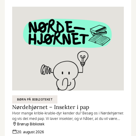
BØRN PÅ BIBLIOTEKET
Nørdehjørnet – Insekter i pap
Hvor mange krible-krable-dyr kender du? Besøg os i Nørdehjørnet
og vis det med pap. Vi laver insekter, og vi håber, at du vil være
med.
Brørup Bibliotek
20. august 2026
Nørdehjørnet er vores tilbud til dig, der elsker at udfordre din