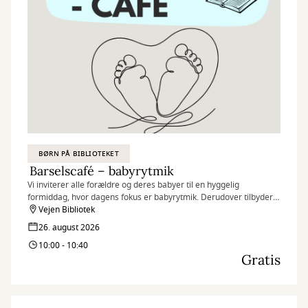
sammen.
Vi starter ved Holsted Bibliotek
BØRN PÅ BIBLIOTEKET
Barselscafé – babyrytmik
Vi inviterer alle forældre og deres babyer til en hyggelig
formiddag, hvor dagens fokus er babyrytmik. Derudover tilbyder
vi hyggelige samtaler og tid til en kop kaffe.
Vejen Bibliotek
26. august 2026
Babyrytmik starter kl. 10.00, men dørene åbner kl. 9.30 hvor der
10:00 - 10:40
er mulighed for kaffe og samvær.
Gratis
Vi får besøg af musikpædagog Mats Rudklint fra Vejen Musikskole.
Til babyrytmik er der fokus på at stimulere og udvikle barnets
sanser.