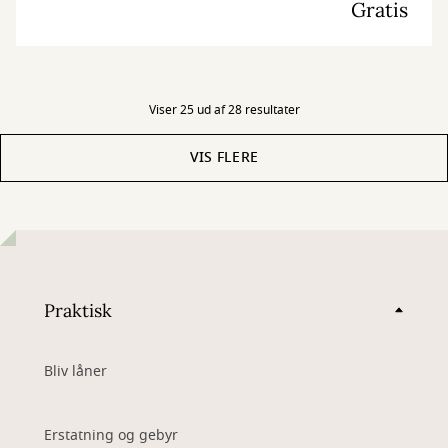
Gratis
materialer med vores egne idéer og skaber skøre, vilde og
smukke kreationer. I Nørdehjørnet er vores mission at lade både
børn og voksnes skaberglæde få frit spil.
”Kreativitet er intelligens, der har det sjovt” Albert Einstein
Viser 25 ud af 28 resultater
VIS FLERE
Praktisk
Bliv låner
Erstatning og gebyr