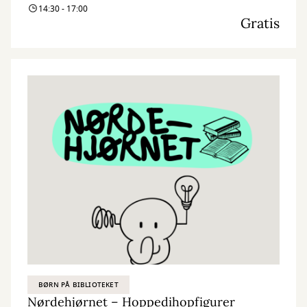
14:30 - 17:00
kreativitet og nysgerrighed. Vi kombinerer nye og genbrugte
Gratis
materialer med vores egne idéer og skaber skøre, vilde og
smukke kreationer. I Nørdehjørnet er vores mission at lade både
børn og voksnes skaberglæde få frit spil.
”Kreativitet er intelligens, der har det sjovt” Albert Einstein
BØRN PÅ BIBLIOTEKET
Nørdehjørnet – Hoppedihopfigurer