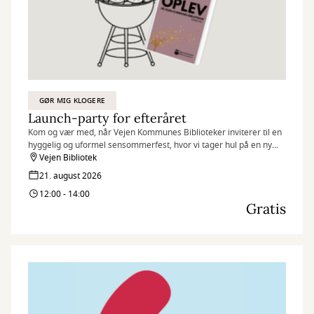
GØR MIG KLOGERE
Launch-party for efteråret
Kom og vær med, når Vejen Kommunes Biblioteker inviterer til en
hyggelig og uformel sensommerfest, hvor vi tager hul på en ny
sæson fyldt med oplevelser.
Vejen Bibliotek
21. august 2026
Vi tænder op i grillen og byder på en grillpølse, mens vi
12:00 - 14:00
præsenterer efterårets mange spændende arrangementer. Glæd
Gratis
dig til at høre mere om foredrag, forfatterbesøg, workshops,
kulturelle oplevelser og fællesskaber for både børn, unge og
voksne.
I løbet af eftermiddagen kan du også få små smagsprøver på
nogle af sæsonens aktiviteter, blandt andet Højskolesang og
Litterær Salon.
Vejen Kommunes borgmester, Christian Lund, kigger forbi og er