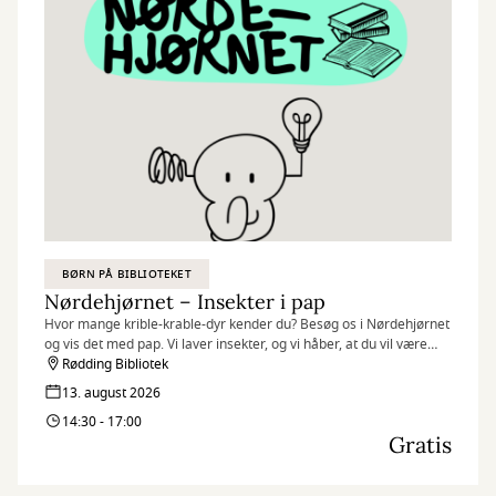
Vi glæder os til at se dig!
BØRN PÅ BIBLIOTEKET
Nørdehjørnet – Insekter i pap
Hvor mange krible-krable-dyr kender du? Besøg os i Nørdehjørnet
og vis det med pap. Vi laver insekter, og vi håber, at du vil være
med.
Rødding Bibliotek
13. august 2026
Nørdehjørnet er vores tilbud til dig, der elsker at udfordre din
14:30 - 17:00
kreativitet og nysgerrighed. Vi kombinerer nye og genbrugte
Gratis
materialer med vores egne idéer og skaber skøre, vilde og
smukke kreationer. I Nørdehjørnet er vores mission at lade både
børn og voksnes skaberglæde få frit spil.