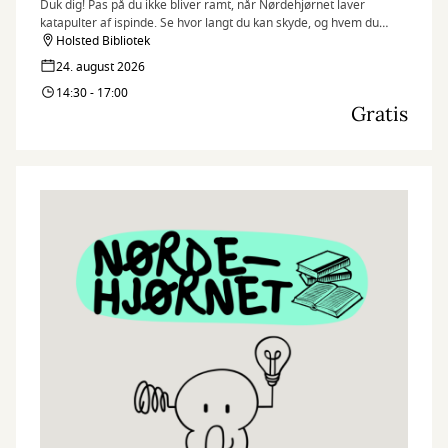
Duk dig! Pas på du ikke bliver ramt, når Nørdehjørnet laver
katapulter af ispinde. Se hvor langt du kan skyde, og hvem du
måske kan ramme.
Holsted Bibliotek
24. august 2026
Nørdehjørnet er vores tilbud til dig, der elsker at udfordre din
14:30 - 17:00
kreativitet og nysgerrighed. Vi kombinerer nye og genbrugte
Gratis
materialer med vores egne idéer og skaber skøre, vilde og
smukke kreationer. I Nørdehjørnet er vores mission at lade både
børn og voksnes skaberglæde få frit spil.
”Kreativitet er intelligens, der har det sjovt” Albert Einstein