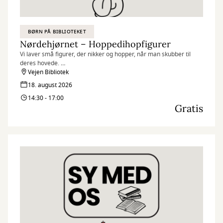
BØRN PÅ BIBLIOTEKET
Nørdehjørnet – Hoppedihopfigurer
Vi laver små figurer, der nikker og hopper, når man skubber til
deres hovede.
Vejen Bibliotek
Nørdehjørnet er vores tilbud til dig, der elsker at udfordre din
18. august 2026
kreativitet og nysgerrighed. Vi kombinerer nye og genbrugte
14:30 - 17:00
materialer med vores egne idéer og skaber skøre, vilde og
Gratis
smukke kreationer. I Nørdehjørnet er vores mission at lade både
børn og voksnes skaberglæde få frit spil.
”Kreativitet er intelligens, der har det sjovt” Albert Einstein