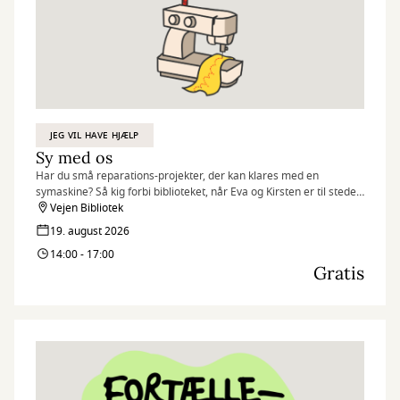
JEG VIL HAVE HJÆLP
Sy med os
Har du små reparations-projekter, der kan klares med en
symaskine? Så kig forbi biblioteket, når Eva og Kirsten er til stede.
De står klar til at hjælpe – og de styrer begge symaskinen med
Vejen Bibliotek
kyndig hånd.
19. august 2026
14:00 - 17:00
Du medbringer selv det, der skal repareres, og så klarer de
Gratis
resten.
Det er gratis, og du behøver ikke tilmelde dig – du møder bare op!