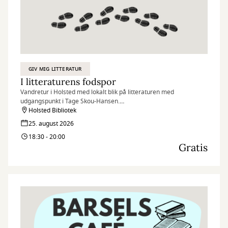
GIV MIG LITTERATUR
I litteraturens fodspor
Vandretur i Holsted med lokalt blik på litteraturen med
udgangspunkt i Tage Skou-Hansen.
Holsted Bibliotek
I Holsted tages der udgangspunkt i Tage Skou-Hansens
25. august 2026
forfatterskab. Skou-Hansen har boet i Holsted som dreng og det
18:30 - 20:00
kan sommetider fornemmes i hans værker.
Gratis
I litteraturens fodspor er en stemningsfuld aftenvandring, hvor
litteraturen flytter ud i gadebilledet. Sammen med en bibliotekar
går vi i en lokal forfatters fodspor og besøger de steder, der har
inspireret fortællingerne.
Undervejs foldes historierne ud – om bøgerne, forfatteren og de
omgivelser, hvor litteraturen tog form. En sanselig og
nærværende oplevelse, hvor ord, steder og fortællinger smelter