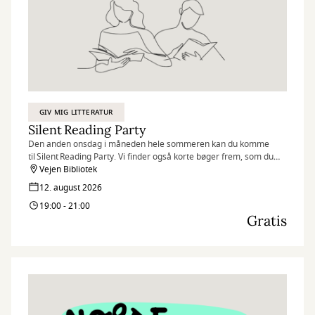
GIV MIG LITTERATUR
Silent Reading Party
Den anden onsdag i måneden hele sommeren kan du komme
til Silent Reading Party. Vi finder også korte bøger frem, som du
kan læse på de to timer – så det er oplagt hvis du vil deltage i
Vejen Bibliotek
vores læsekonkurrence #VejenLæser
12. august 2026
19:00 - 21:00
Vi byder altså på vin, kolde drikke og lækre snacks, mens vi
Gratis
sammen nyder et par timer med vores yndlingsbøger.
Du kan enten medbringe din egen bog eller finde inspiration på
vores inspirationsborde. Vi skaber en hyggelig atmosfære med
farvede lamper, bløde puder og caféborde, der indbyder til
afslapning og læsning.
Kom og oplev en aften, hvor stilhed og litteratur går hånd i hånd.