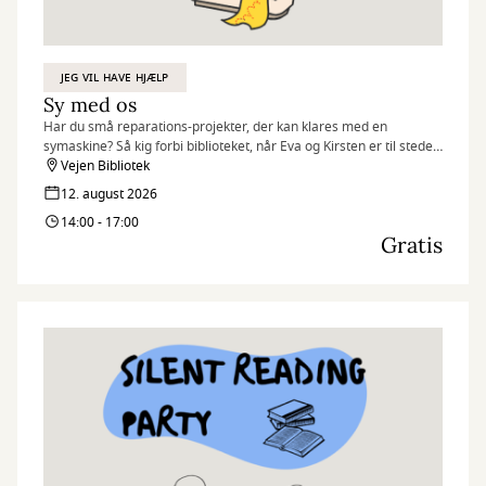
JEG VIL HAVE HJÆLP
Sy med os
Har du små reparations-projekter, der kan klares med en
symaskine? Så kig forbi biblioteket, når Eva og Kirsten er til stede.
De står klar til at hjælpe – og de styrer begge symaskinen med
Vejen Bibliotek
kyndig hånd.
12. august 2026
14:00 - 17:00
Du medbringer selv det, der skal repareres, og så klarer de
Gratis
resten.
Det er gratis, og du behøver ikke tilmelde dig – du møder bare op!