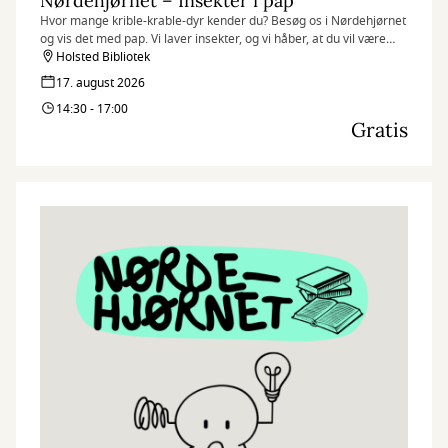
Nørdehjørnet – Insekter i pap
Hvor mange krible-krable-dyr kender du? Besøg os i Nørdehjørnet
og vis det med pap. Vi laver insekter, og vi håber, at du vil være
med.
Holsted Bibliotek
17. august 2026
Nørdehjørnet er vores tilbud til dig, der elsker at udfordre din
14:30 - 17:00
kreativitet og nysgerrighed. Vi kombinerer nye og genbrugte
Gratis
materialer med vores egne idéer og skaber skøre, vilde og
smukke kreationer. I Nørdehjørnet er vores mission at lade både
børn og voksnes skaberglæde få frit spil.
”Kreativitet er intelligens, der har det sjovt” Albert Einstein