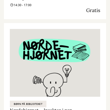
kreativitet og nysgerrighed. Vi kombinerer nye og genbrugte
14:30 - 17:00
materialer med vores egne idéer og skaber skøre, vilde og
Gratis
smukke kreationer. I Nørdehjørnet er vores mission at lade både
børn og voksnes skaberglæde få frit spil.
”Kreativitet er intelligens, der har det sjovt” Albert Einstein
BØRN PÅ BIBLIOTEKET