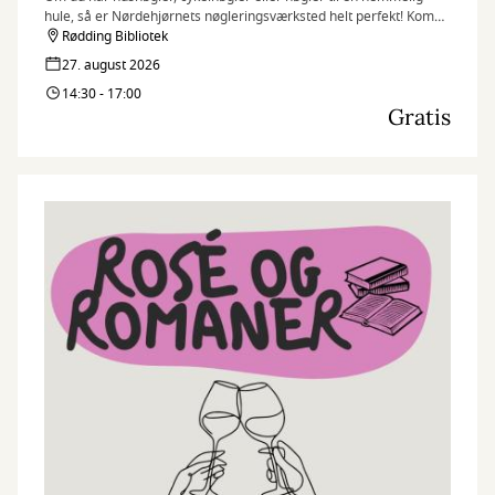
hule, så er Nørdehjørnets nøgleringsværksted helt perfekt! Kom
og lav en unik nøglering – til dig selv eller én du holder af.
Rødding Bibliotek
27. august 2026
Nørdehjørnet er vores tilbud til dig, der elsker at udfordre din
14:30 - 17:00
kreativitet og nysgerrighed. Vi kombinerer nye og genbrugte
Gratis
materialer med vores egne idéer og skaber skøre, vilde og
smukke kreationer. I Nørdehjørnet er vores mission at lade både
børn og voksnes skaberglæde få frit spil.
”Kreativitet er intelligens, der har det sjovt” Albert Einstein