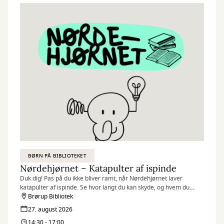
Arrangementet er gratis, men kræver billet.
OBS – der skal trækkes en billet pr. baby, man må derfor gerne
komme flere voksne pr. baby.
BØRN PÅ BIBLIOTEKET
Nørdehjørnet – Katapulter af ispinde
Duk dig! Pas på du ikke bliver ramt, når Nørdehjørnet laver
katapulter af ispinde. Se hvor langt du kan skyde, og hvem du
måske kan ramme.
Brørup Bibliotek
27. august 2026
Nørdehjørnet er vores tilbud til dig, der elsker at udfordre din
14:30 - 17:00
kreativitet og nysgerrighed. Vi kombinerer nye og genbrugte