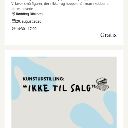
Vi laver små figurer, der nikker og hopper, når man skubber til
deres hovede.
Rødding Bibliotek
Nørdehjørnet er vores tilbud til dig, der elsker at udfordre din
20. august 2026
kreativitet og nysgerrighed. Vi kombinerer nye og genbrugte
14:30 - 17:00
materialer med vores egne idéer og skaber skøre, vilde og
Gratis
smukke kreationer. I Nørdehjørnet er vores mission at lade både
børn og voksnes skaberglæde få frit spil.
”Kreativitet er intelligens, der har det sjovt” Albert Einstein