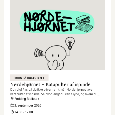
BØRN PÅ BIBLIOTEKET
Nørdehjørnet – Katapulter af ispinde
Duk dig! Pas på du ikke bliver ramt, når Nørdehjørnet laver
katapulter af ispinde. Se hvor langt du kan skyde, og hvem du
måske kan ramme.
Rødding Bibliotek
3. september 2026
Nørdehjørnet er vores tilbud til dig, der elsker at udfordre din
14:30 - 17:00
kreativitet og nysgerrighed. Vi kombinerer nye og genbrugte