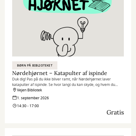
BØRN PÅ BIBLIOTEKET
Nørdehjørnet – Katapulter af ispinde
Duk dig! Pas på du ikke bliver ramt, når Nørdehjørnet laver
katapulter af ispinde. Se hvor langt du kan skyde, og hvem du
måske kan ramme.
Vejen Bibliotek
1. september 2026
Nørdehjørnet er vores tilbud til dig, der elsker at udfordre din
14:30 - 17:00
kreativitet og nysgerrighed. Vi kombinerer nye og genbrugte
Gratis
materialer med vores egne idéer og skaber skøre, vilde og
smukke kreationer. I Nørdehjørnet er vores mission at lade både
børn og voksnes skaberglæde få frit spil.
”Kreativitet er intelligens, der har det sjovt” Albert Einstein