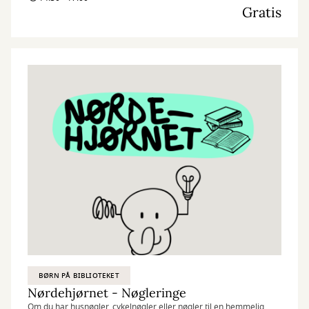
Gratis
materialer med vores egne idéer og skaber skøre, vilde og
smukke kreationer. I Nørdehjørnet er vores mission at lade både
børn og voksnes skaberglæde få frit spil.
”Kreativitet er intelligens, der har det sjovt” Albert Einstein
BØRN PÅ BIBLIOTEKET
Nørdehjørnet - Nøgleringe
Om du har husnøgler, cykelnøgler eller nøgler til en hemmelig