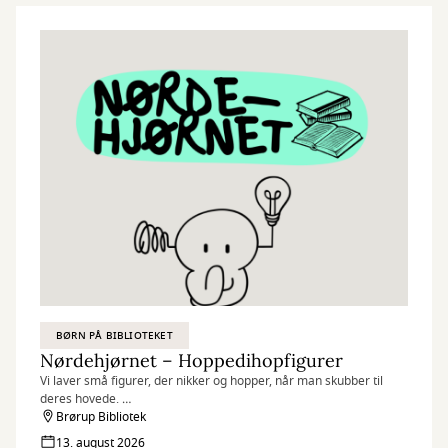
”Kreativitet er intelligens, der har det sjovt” Albert Einstein
BØRN PÅ BIBLIOTEKET
Nørdehjørnet – Hoppedihopfigurer
Vi laver små figurer, der nikker og hopper, når man skubber til
deres hovede.
Brørup Bibliotek
Nørdehjørnet er vores tilbud til dig, der elsker at udfordre din
13. august 2026