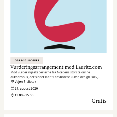
med til at markere starten på efterårssæsonen.
Tag familie, venner eller naboen under armen, og kom forbi til et
par hyggelige timer med inspiration, fællesskab og god stemning.
Tilmelding er ikke nødvendig – du møder bare op.
GØR MIG KLOGERE
Vurderingsarrangement med Lauritz.com
Mød vurderingseksperterne fra Nordens største online
auktionshus, der sidder klar til at vurdere kunst, design, sølv,
legetøj, keramik, porcelæn, møbler, antikviteter, lamper m.m.
Vejen Bibliotek
21. august 2026
Medbring dine ejendele - eller fotos, hvis de er for store til at tage
13:00 - 15:00
med - og få en uforpligtende snak.
Gratis