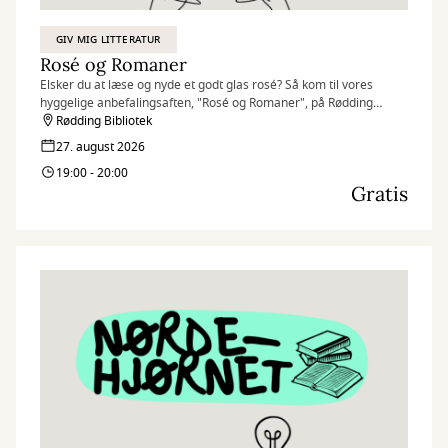
GIV MIG LITTERATUR
Rosé og Romaner
Elsker du at læse og nyde et godt glas rosé? Så kom til vores
hyggelige anbefalingsaften, "Rosé og Romaner", på Rødding
Bibliotek!
Rødding Bibliotek
27. august 2026
Tre af vores engagerede medarbejdere vil dele deres personlige
19:00 - 20:00
boganbefalinger og de nyeste litterære perler. Det bliver en aften
Gratis
fyldt med inspirerende samtaler, lækre snacks og en afslappet
atmosfære under kulørte lamper.
Vi holder gennem hele sommeren Rosé og Romaner i Vejen,
Rødding, Holsted og Brørup. Tjek vores hjemmeside for datoer og
billetter.
Det er gratis at deltage, men husk at trække en gratis billet her på
hjemmesiden!