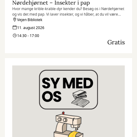
Nørdehjørnet – Insekter i pap
Hvor mange krible-krable-dyr kender du? Besøg os i Nørdehjørnet
og vis det med pap. Vi laver insekter, og vi håber, at du vil være
med.
Vejen Bibliotek
11. august 2026
Nørdehjørnet er vores tilbud til dig, der elsker at udfordre din
14:30 - 17:00
kreativitet og nysgerrighed. Vi kombinerer nye og genbrugte
Gratis
materialer med vores egne idéer og skaber skøre, vilde og
smukke kreationer. I Nørdehjørnet er vores mission at lade både
børn og voksnes skaberglæde få frit spil.
”Kreativitet er intelligens, der har det sjovt” Albert Einstein