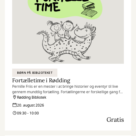
BØRN PÅ BIBLIOTEKET
Fortælletime i Rødding
Pernille Friis er en mester i at bringe historier og eventyr til live
gennem mundtlig fortælling. Fortællingerne er forskellige gang fra
gang, og byder både på eventyr, grin og spænding.
Rødding Bibliotek
20. august 2026
For børn fra 4 år
09:30 - 10:00
Gratis
Arrangementet er gratis men kræver billet. Både børn og voksne
skal have billet.