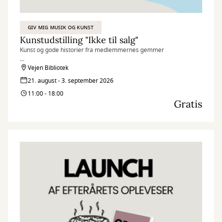
GIV MIG MUSIK OG KUNST
Kunstudstilling "Ikke til salg"
Kunst og gode historier fra medlemmernes gemmer
Oplev private kunstværker med en helt særlig betydning for deres
Vejen Bibliotek
ejere.
21. august - 3. september 2026
Bag hvert værk gemmer sig en personlig fortælling – og en god
11:00 - 18:00
grund til, at det aldrig bliver sat til salg.
Gratis
Der er adgang til udstillingen i Bibliotekets bemandede
åbningstid.