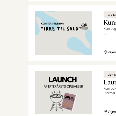
”Kreativi
GIV M
Kuns
Kunst o
Oplev pr
Bag hver
aldrig bli
Vejen
Der er a
GØR M
Laun
Kom og v
uformel 
Vi tænde
mange s
forfatte
Vejen