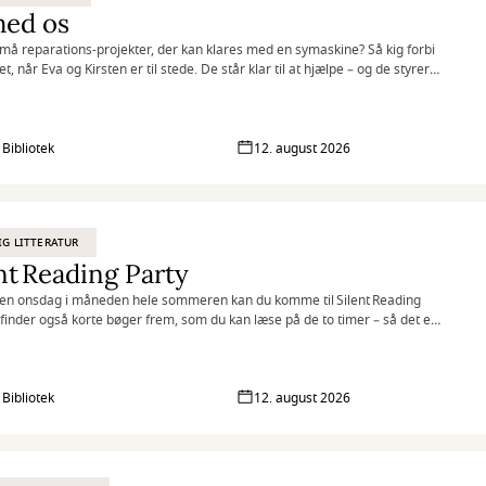
med os
må reparations-projekter, der kan klares med en symaskine? Så kig forbi
et, når Eva og Kirsten er til stede. De står klar til at hjælpe – og de styrer
ymaskinen med kyndig hånd.
inger selv det, der skal repareres, og så klarer de resten.
 Bibliotek
12. august 2026
ratis, og du behøver ikke tilmelde dig – du møder bare op!
IG LITTERATUR
nt Reading Party
en onsdag i måneden hele sommeren kan du komme til Silent Reading
i finder også korte bøger frem, som du kan læse på de to timer – så det er
vis du vil deltage i vores læsekonkurrence #VejenLæser
 altså på vin, kolde drikke og lækre snacks, mens vi sammen nyder et par
ed vores yndlingsbøger.
 Bibliotek
12. august 2026
nten medbringe din egen bog eller finde inspiration på vores
ionsborde. Vi skaber en hyggelig atmosfære med farvede lamper, bløde
 caféborde, der indbyder til afslapning og læsning.