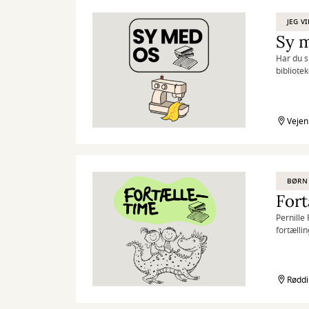
JEG V
Sy 
Har du s
bibliotek
begge s
Du medbr
Vejen
Det er g
BØRN 
Fort
Pernille 
fortælli
grin og
For børn
Røddi
Arrangem