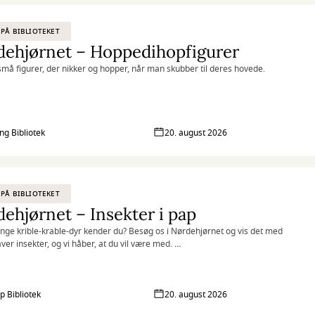
PÅ BIBLIOTEKET
dehjørnet – Hoppedihopfigurer
 små figurer, der nikker og hopper, når man skubber til deres hovede.
net er vores tilbud til dig, der elsker at udfordre din kreativitet og
ghed. Vi kombinerer nye og genbrugte materialer med vores egne idéer
r skøre, vilde og smukke kreationer. I Nørdehjørnet er vores mission at
e børn og voksnes skaberglæde få frit spil.
ng Bibliotek
20. august 2026
tet er intelligens, der har det sjovt” Albert Einstein
PÅ BIBLIOTEKET
ehjørnet – Insekter i pap
ge krible-krable-dyr kender du? Besøg os i Nørdehjørnet og vis det med
aver insekter, og vi håber, at du vil være med.
net er vores tilbud til dig, der elsker at udfordre din kreativitet og
ghed. Vi kombinerer nye og genbrugte materialer med vores egne idéer
r skøre, vilde og smukke kreationer. I Nørdehjørnet er vores mission at
p Bibliotek
20. august 2026
e børn og voksnes skaberglæde få frit spil.