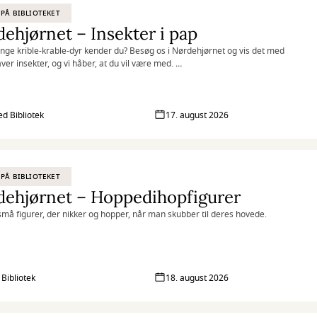
PÅ BIBLIOTEKET
ehjørnet – Insekter i pap
ge krible-krable-dyr kender du? Besøg os i Nørdehjørnet og vis det med
aver insekter, og vi håber, at du vil være med.
net er vores tilbud til dig, der elsker at udfordre din kreativitet og
ghed. Vi kombinerer nye og genbrugte materialer med vores egne idéer
r skøre, vilde og smukke kreationer. I Nørdehjørnet er vores mission at
ed Bibliotek
17. august 2026
e børn og voksnes skaberglæde få frit spil.
tet er intelligens, der har det sjovt” Albert Einstein
PÅ BIBLIOTEKET
dehjørnet – Hoppedihopfigurer
 små figurer, der nikker og hopper, når man skubber til deres hovede.
net er vores tilbud til dig, der elsker at udfordre din kreativitet og
ghed. Vi kombinerer nye og genbrugte materialer med vores egne idéer
r skøre, vilde og smukke kreationer. I Nørdehjørnet er vores mission at
e børn og voksnes skaberglæde få frit spil.
 Bibliotek
18. august 2026
tet er intelligens, der har det sjovt” Albert Einstein