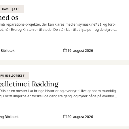
IL HAVE HJÆLP
med os
må reparations-projekter, der kan klares med en symaskine? Så kig forbi
et, når Eva og Kirsten er til stede. De står klar til at hjælpe – og de styrer
ymaskinen med kyndig hånd.
inger selv det, der skal repareres, og så klarer de resten.
 Bibliotek
19. august 2026
ratis, og du behøver ikke tilmelde dig – du møder bare op!
PÅ BIBLIOTEKET
ælletime i Rødding
Friis er en mester i at bringe historier og eventyr til live gennem mundtlig
ng. Fortællingerne er forskellige gang fra gang, og byder både på eventyr,
 spænding.
 fra 4 år
ng Bibliotek
20. august 2026
entet er gratis men kræver billet. Både børn og voksne skal have billet.