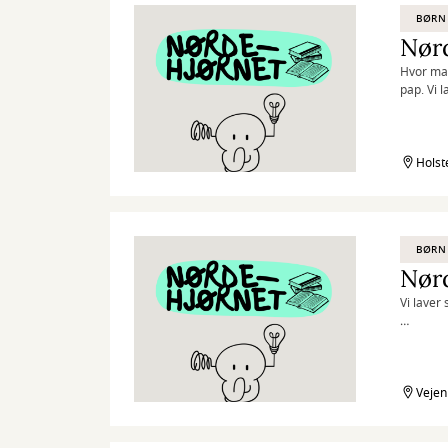
BØRN 
Nørd
Hvor man
pap. Vi l
Nørdehjør
nysgerri
og skabe
Holst
lade båd
”Kreativi
BØRN 
Nør
Vi laver
Nørdehjør
nysgerri
og skabe
lade båd
Vejen
”Kreativi