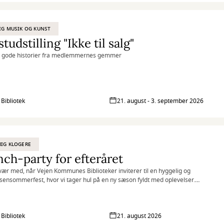
tet er intelligens, der har det sjovt” Albert Einstein
IG MUSIK OG KUNST
tudstilling "Ikke til salg"
g gode historier fra medlemmernes gemmer
ivate kunstværker med en helt særlig betydning for deres ejere.
t værk gemmer sig en personlig fortælling – og en god grund til, at det
ver sat til salg.
 Bibliotek
21. august - 3. september 2026
dgang til udstillingen i Bibliotekets bemandede åbningstid.
IG KLOGERE
ch-party for efteråret
ær med, når Vejen Kommunes Biblioteker inviterer til en hyggelig og
sensommerfest, hvor vi tager hul på en ny sæson fyldt med oplevelser.
r op i grillen og byder på en grillpølse, mens vi præsenterer efterårets
pændende arrangementer. Glæd dig til at høre mere om foredrag,
rbesøg, workshops, kulturelle oplevelser og fællesskaber for både børn,
 Bibliotek
21. august 2026