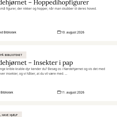
dehjørnet – Hoppedihopfigurer
 små figurer, der nikker og hopper, når man skubber til deres hoved.
net er vores tilbud til dig, der elsker at udfordre din kreativitet og
ghed. Vi kombinerer nye og genbrugte materialer med vores egne idéer
r skøre, vilde og smukke kreationer. I Nørdehjørnet er vores mission at
e børn og voksnes skaberglæde få frit spil.
ed Bibliotek
10. august 2026
tet er intelligens, der har det sjovt” Albert Einstein
PÅ BIBLIOTEKET
ehjørnet – Insekter i pap
ge krible-krable-dyr kender du? Besøg os i Nørdehjørnet og vis det med
aver insekter, og vi håber, at du vil være med.
net er vores tilbud til dig, der elsker at udfordre din kreativitet og
ghed. Vi kombinerer nye og genbrugte materialer med vores egne idéer
r skøre, vilde og smukke kreationer. I Nørdehjørnet er vores mission at
 Bibliotek
11. august 2026
e børn og voksnes skaberglæde få frit spil.
tet er intelligens, der har det sjovt” Albert Einstein
IL HAVE HJÆLP