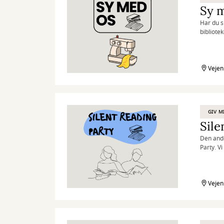
Sy 
Har du s
bibliotek
begge s
Du medbr
Vejen
Det er g
GIV M
Sile
Den and
Party. V
oplagt h
Vi byder
timer m
Vejen
Du kan e
inspirat
puder og