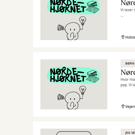
Nør
Vi laver
Nørdehjør
nysgerri
og skabe
lade båd
Holst
”Kreativi
BØRN 
Nørd
Hvor man
pap. Vi l
Nørdehjør
nysgerri
og skabe
Vejen
lade båd
”Kreativi
JEG V