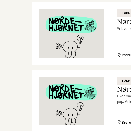
BØRN 
Nør
Vi laver
Nørdehjør
nysgerri
og skabe
lade båd
Røddi
”Kreativi
BØRN 
Nørd
Hvor man
pap. Vi l
Nørdehjør
nysgerri
og skabe
Brøru
lade båd